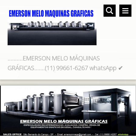
..........EMERSON MELO MÁQUINAS
GRÁFICAS.......(11) 99661-6267 whatsApp ✔
(11) 98219-1127