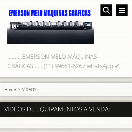
..........EMERSON MELO MÁQUINAS
GRÁFICAS.......(11) 99661-6267 whatsApp ✔
(11) 98219-1127
Home
>
VÍDEOS
VIDEOS DE EQUIPAMENTOS A VENDA: