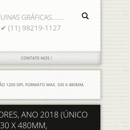
UINAS GRÁFICAS.......
 ✔ (11) 98219-1127
CONTATE-NOS !
ÃO 1200 DPI, FORMATO MAX. 330 X 480MM,
ORES, ANO 2018 (ÚNICO
30 X 480MM,