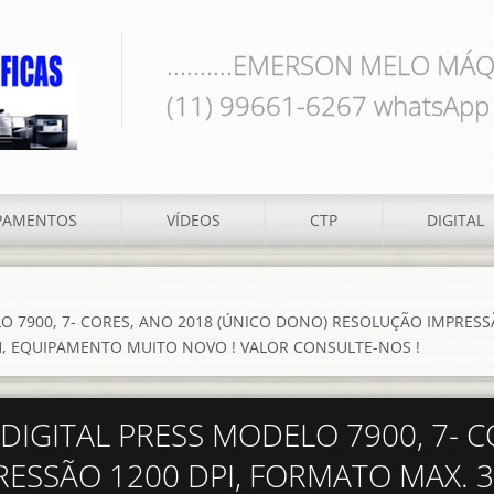
..........EMERSON MELO MÁQ
(11) 99661-6267 whatsApp
PAMENTOS
VÍDEOS
CTP
DIGITAL
O 7900, 7- CORES, ANO 2018 (ÚNICO DONO) RESOLUÇÃO IMPRESS
/H, EQUIPAMENTO MUITO NOVO ! VALOR CONSULTE-NOS !
DIGITAL PRESS MODELO 7900, 7- C
ESSÃO 1200 DPI, FORMATO MAX. 3